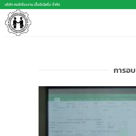
ข้าม
บริษัท คนรักโรงงาน เอ็นจิเนียริ่ง จำกัด
ไป
ยัง
เนื้อหา
การอบ