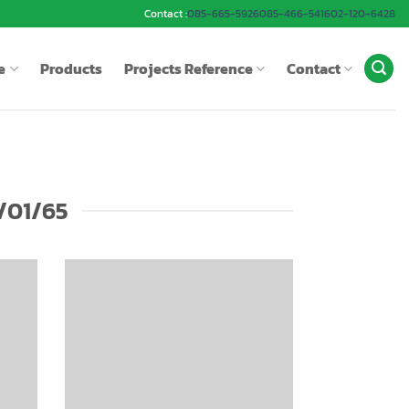
Contact :
085-665-5926
085-466-5416
02-120-6428
e
Products
Projects Reference
Contact
/01/65