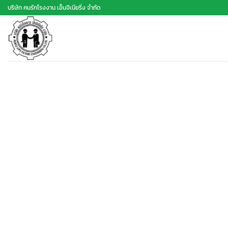
ข้าม
บริษัท คนรักโรงงาน เอ็นจิเนียริ่ง จำกัด
ไป
ยัง
เนื้อหา