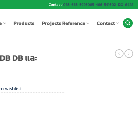
Contact :
085-665-5926
085-466-5416
02-120-6428
e
Products
Projects Reference
Contact
 MDB DB และ
o wishlist