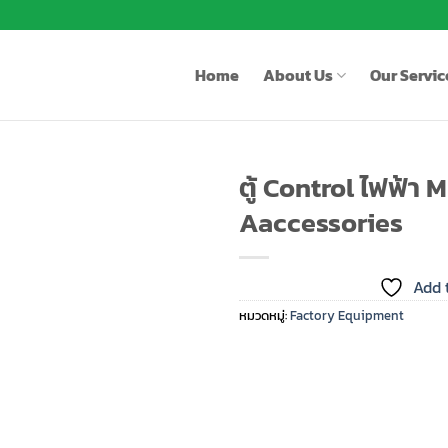
Home
About Us
Our Servic
ตู้ Control ไฟฟ้า
Aaccessories
Add to
wishlist
Add t
หมวดหมู่:
Factory Equipment